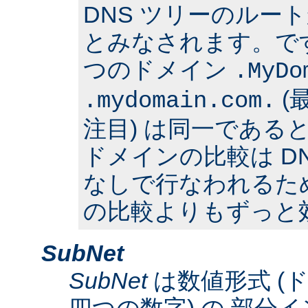
DNS ツリーのルー
とみなされます。で
つのドメイン
.MyDo
(
.mydomain.com.
注目) は同一である
ドメインの比較は D
なしで行なわれるた
の比較よりもずっと
SubNet
SubNet
は数値形式 (
四つの数字) の 部分