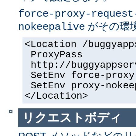
force-proxy-request
がその環
nokeepalive
<Location /buggyapp
ProxyPass
http://buggyappser
SetEnv force-proxy
SetEnv proxy-nokee
</Location>
リクエストボディ
POST メソッドなどの