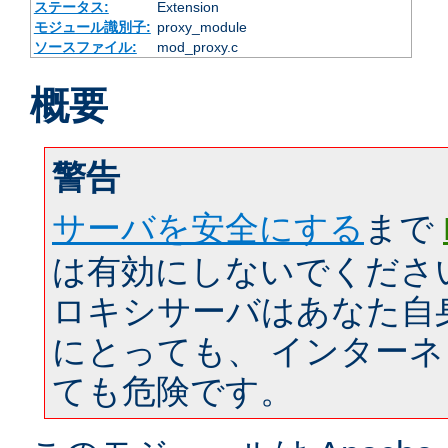
ステータス:
Extension
モジュール識別子:
proxy_module
ソースファイル:
mod_proxy.c
概要
警告
サーバを安全にする
まで
は有効にしないでくださ
ロキシサーバはあなた自
にとっても、 インター
ても危険です。