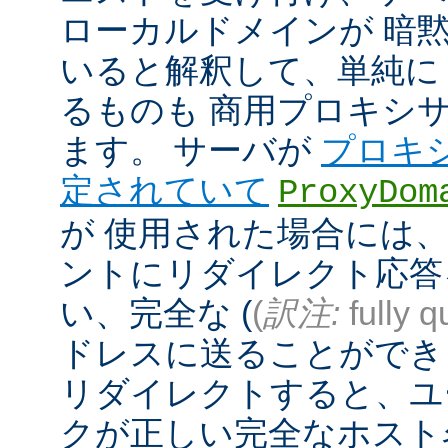
ローカルドメインが 暗
いると解釈して、単純に
るものも 商用プロキシ
ます。 サーバが
プロキ
定されていて
ProxyDom
が 使用された場合には、A
ントにリダイレクト応答
い、完全な (
(
訳注:
fully q
ドレスに送ることができ
リダイレクトすると、ユ
クが正しい完全なホスト