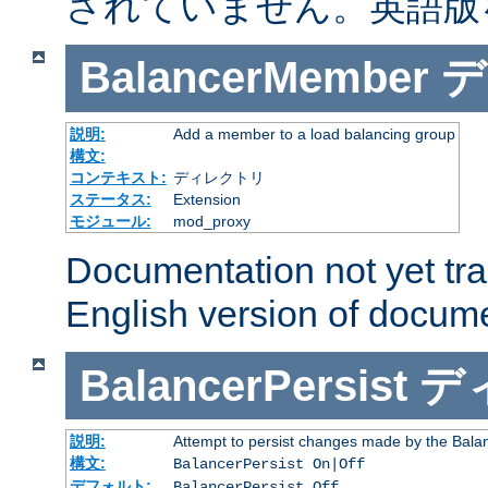
されていません。英語版
BalancerMember
デ
説明:
Add a member to a load balancing group
構文:
コンテキスト:
ディレクトリ
ステータス:
Extension
モジュール:
mod_proxy
Documentation not yet tr
English version of docum
BalancerPersist
デ
説明:
Attempt to persist changes made by the Bala
構文:
BalancerPersist On|Off
デフォルト:
BalancerPersist Off