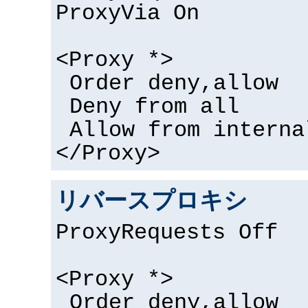
ProxyVia On
<Proxy *>
Order deny,allow
Deny from all
Allow from interna
</Proxy>
リバースプロキシ
ProxyRequests Off
<Proxy *>
Order deny,allow